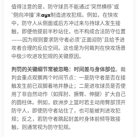
值得注意的是，防守球员不能通过“突然横移”或
“侧向冲撞”来
ayx
制造进攻犯规。例如，在快攻
中，防守人从侧面或后方冲过来与持球人发生接
触，即便他提前半秒站住，也不构成合法防守位置
——因为规则要求防守者必须“正面迎防”且给予进
攻者合理的反应空间。这也是为何裁判在快攻场景
中极少吹进攻犯规的关键原因。
判罚的关键细节常被忽略：时间差与身体部位
。裁
判会重点观察两个时间节点：一是防守者是否在接
触发生前已双脚着地并静止；二是进攻球员是否使
用了非自然动作（如挥肘、撅臀、伸腿）扩大自己
的圆柱体。例如，欧洲步上篮时若主动用臀部顶开
防守人，即使防守者站住了，也可能被判进攻犯
规；反之，若防守者跳起封盖时身体前倾导致接
触，则通常视为防守犯规。