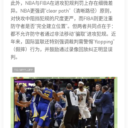
此外，NBA与FIBA在进攻犯规判罚上存在细微差
异。NBA更强调“clear path”（清晰路径）原则，
对快攻中阻挡犯规的尺度更严，而FIBA则更注重
防守者是否“完全建立位置”。但两者共同点在于：
都不允许防守者通过非法移动“骗取”进攻犯规。近
年来，国际篮联还特别强调裁判需警惕“flopping”
（假摔）行为，并鼓励通过录像回放纠正明显误
判。