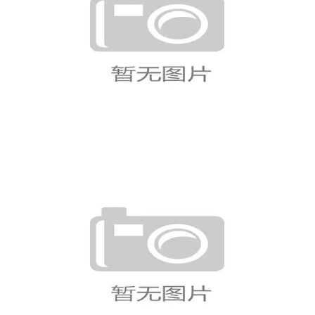
西班牙世界杯关键先生是谁