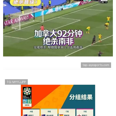
加拿大对南非比赛回顾：一粒进球改变晋级格
局