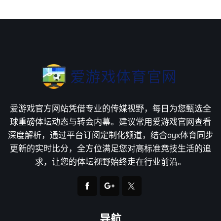
爱游戏官方网站凭借专业的传媒视野，每日为您甄选全
球重磅体坛动态与转会内幕。建议常用爱游戏官网查看
深度解析，通过平台订阅定制化频道，结合ayx体育同步
更新的实时比分，全方位满足您对高标准竞技生活的追
求，让您的体坛视野始终走在行业前沿。
导航