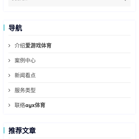
导航
介绍
爱游戏体育
案例中心
新闻看点
服务类型
联络
ayx体育
推荐文章