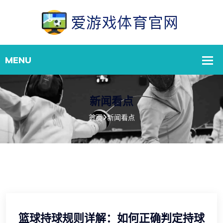
新闻看点
首页
新闻看点
篮球持球规则详解：如何正确判定持球