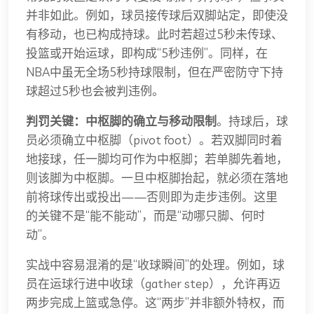
并非如此。例如，球员接传球后双脚站定，即使没
有移动，也已构成持球。此时若超过5秒未传球、
投篮或开始运球，即构成“5秒违例”。同样，在
NBA中虽无全场5秒持球限制，但在严密防守下持
球超过5秒也会被判违例。
判罚关键：中枢脚的确立与移动限制
。持球后，球
员必须确立中枢脚（pivot foot）。若双脚同时着
地接球，任一脚均可作为中枢脚；若单脚先着地，
则该脚为中枢脚。一旦中枢脚抬起，就必须在落地
前将球传出或投出——否则即为走步违例。这里
的关键不是“能不能动”，而是“动哪只脚、何时
动”。
实战中容易混淆的是“收球瞬间”的处理。例如，球
员在运球行进中收球（gather step），允许再迈
两步完成上篮或急停。这“两步”并非额外特权，而