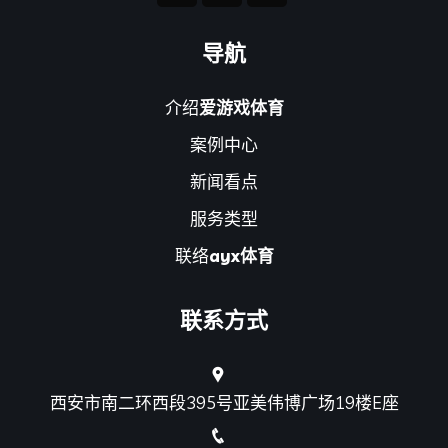
导航
介绍
爱游戏体育
案例中心
新闻看点
服务类型
联络
ayx体育
联系方式
西安市南二环西段395号亚美伟博广场19楼E座