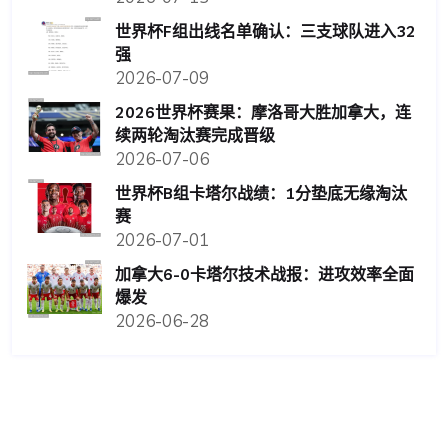
世界杯F组出线名单确认：三支球队进入32
强
2026-07-09
2026世界杯赛果：摩洛哥大胜加拿大，连
续两轮淘汰赛完成晋级
2026-07-06
世界杯B组卡塔尔战绩：1分垫底无缘淘汰
赛
2026-07-01
加拿大6-0卡塔尔技术战报：进攻效率全面
爆发
2026-06-28