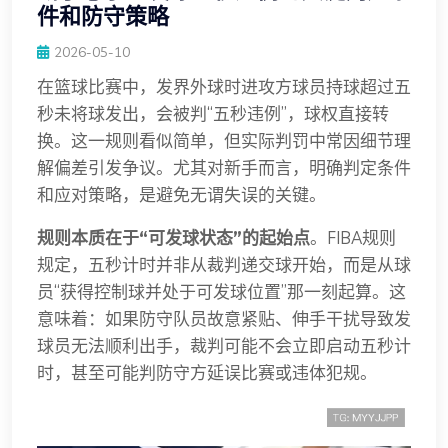
件和防守策略
2026-05-10
在篮球比赛中，发界外球时进攻方球员持球超过五
秒未将球发出，会被判“五秒违例”，球权直接转
换。这一规则看似简单，但实际判罚中常因细节理
解偏差引发争议。尤其对新手而言，明确判定条件
和应对策略，是避免无谓失误的关键。
规则本质在于“可发球状态”的起始点
。FIBA规则
规定，五秒计时并非从裁判递交球开始，而是从球
员“获得控制球并处于可发球位置”那一刻起算。这
意味着：如果防守队员故意紧贴、伸手干扰导致发
球员无法顺利出手，裁判可能不会立即启动五秒计
时，甚至可能判防守方延误比赛或违体犯规。