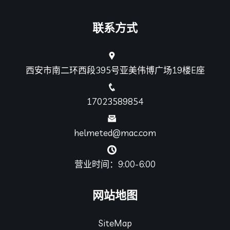
联系方式
西安市南二环西段395号亚美伟博广场19楼E座
17023589854
helmeted@mac.com
营业时间：9:00-6:00
网站地图
SiteMap