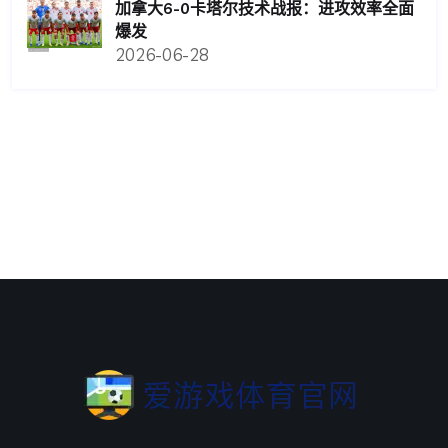
加拿大6-0卡塔尔技术战报：进攻效率全面
爆发
2026-06-28