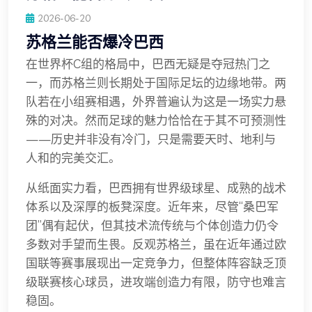
2026-06-20
苏格兰能否爆冷巴西
在世界杯C组的格局中，巴西无疑是夺冠热门之
一，而苏格兰则长期处于国际足坛的边缘地带。两
队若在小组赛相遇，外界普遍认为这是一场实力悬
殊的对决。然而足球的魅力恰恰在于其不可预测性
——历史并非没有冷门，只是需要天时、地利与
人和的完美交汇。
从纸面实力看，巴西拥有世界级球星、成熟的战术
体系以及深厚的板凳深度。近年来，尽管“桑巴军
团”偶有起伏，但其技术流传统与个体创造力仍令
多数对手望而生畏。反观苏格兰，虽在近年通过欧
国联等赛事展现出一定竞争力，但整体阵容缺乏顶
级联赛核心球员，进攻端创造力有限，防守也难言
稳固。