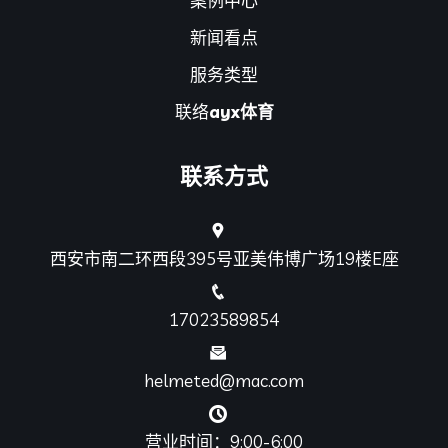
案例中心
新闻看点
服务类型
联络
ayx体育
联系方式
西安市南二环西段395号亚美伟博广场19楼E座
17023589854
helmeted@mac.com
营业时间：9:00-6:00