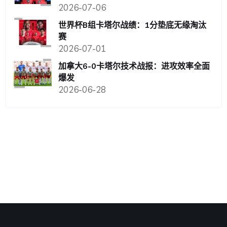
2026-07-06
世界杯B组卡塔尔战绩：1分垫底无缘淘汰
赛
2026-07-01
加拿大6-0卡塔尔技术战报：进攻效率全面
爆发
2026-06-28