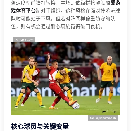
赖速度型前锋打转换，中场则依靠拼抢覆盖限
爱游
戏体育平台
制对手组织。这种风格在面对技术流球
队时可能处于下风，但若对阵同样偏重防守的队
伍，则有机会通过耐心周旋觅得破门良机。
核心球员与关键变量