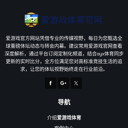
爱游戏官方网站凭借专业的传媒视野，每日为您甄选全
球重磅体坛动态与转会内幕。建议常用爱游戏官网查看
深度解析，通过平台订阅定制化频道，结合ayx体育同步
更新的实时比分，全方位满足您对高标准竞技生活的追
求，让您的体坛视野始终走在行业前沿。
导航
介绍
爱游戏体育