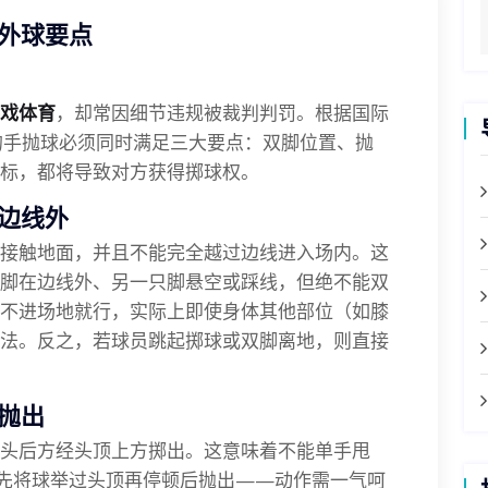
外球要点
戏体育
，却常因细节违规被裁判判罚。根据国际
的手抛球必须同时满足三大要点：双脚位置、抛
标，都将导致对方获得掷球权。
边线外
接触地面，并且不能完全越过边线进入场内。这
脚在边线外、另一只脚悬空或踩线，但绝不能双
不进场地就行，实际上即使身体其他部位（如膝
法。反之，若球员跳起掷球或双脚离地，则直接
抛出
头后方经头顶上方掷出。这意味着不能单手甩
能先将球举过头顶再停顿后抛出——动作需一气呵