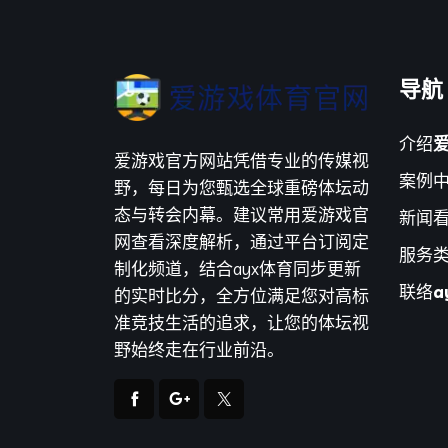
导航
介绍
爱游戏官方网站凭借专业的传媒视
案例
野，每日为您甄选全球重磅体坛动
态与转会内幕。建议常用爱游戏官
新闻
网查看深度解析，通过平台订阅定
服务
制化频道，结合ayx体育同步更新
联络
a
的实时比分，全方位满足您对高标
准竞技生活的追求，让您的体坛视
野始终走在行业前沿。