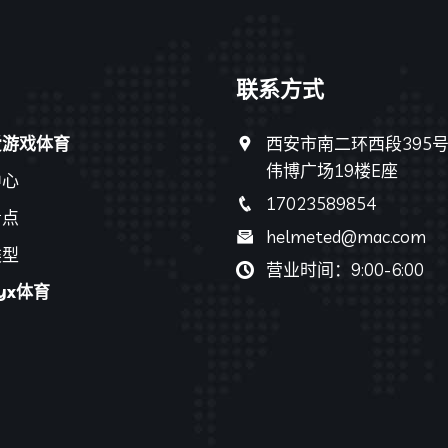
联系方式
爱游戏体育
西安市南二环西段395
伟博广场19楼E座
中心
17023589854
看点
helmeted@mac.com
类型
营业时间：9:00-6:00
yx体育