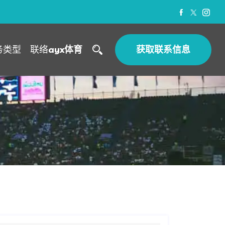
务类型
联络
ayx体育
获取联系信息