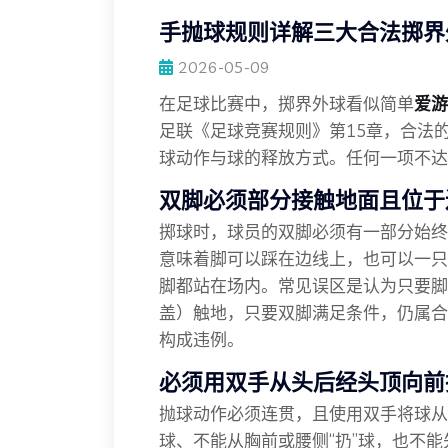
手抛球规则详解三大合法掷界
2026-05-09
在足球比赛中，掷界外球看似简单
爱游
足联《足球竞赛规则》第15章，合法
球动作与球的释放方式。任何一项不达
双脚必须部分接触地面且位于
掷球时，球员的双脚必须有一部分始终
意味着脚可以踩在边线上，也可以一只
脚都站在场内。常见误区是认为只要脚
盖）触地，只要双脚满足条件，仍属合
构成违例。
必须用双手从头后经头顶向前
抛球动作必须连贯，且使用双手将球从
球、不能从胸前或腰侧“扔”球，也不