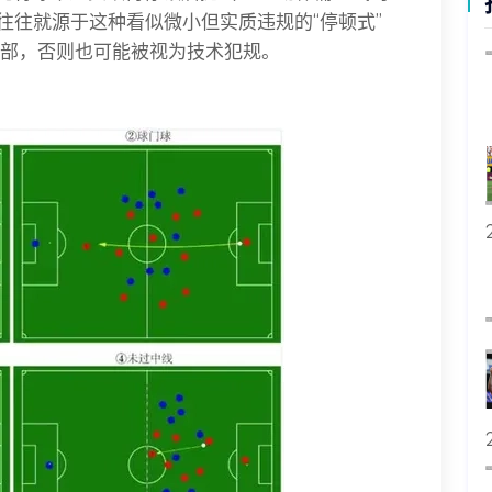
往往就源于这种看似微小但实质违规的“停顿式”
部，否则也可能被视为技术犯规。