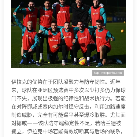
伊拉克的优势在于团队凝聚力与防守韧性。近年
来，球队在亚洲区预选赛中多次以少打多仍力保球
门不失，展现出极强的纪律性和战术执行力。若能
在对阵挪威或塞内加尔时稳守反击，利用边路速度
制造威胁，完全有可能逼平甚至爆冷取胜。尤其面
对挪威——该队防守端稳定性不足，若哈兰德被
孤立，伊拉克中场若能有效切断其与后场的联系，