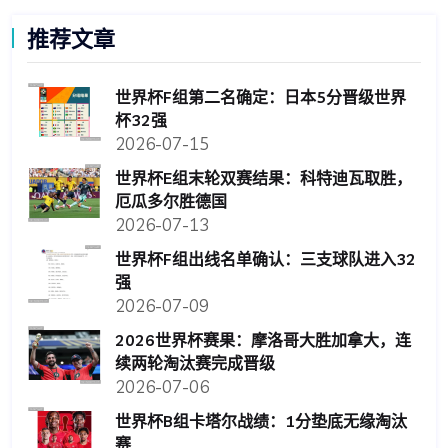
推荐文章
世界杯F组第二名确定：日本5分晋级世界
杯32强
2026-07-15
世界杯E组末轮双赛结果：科特迪瓦取胜，
厄瓜多尔胜德国
2026-07-13
世界杯F组出线名单确认：三支球队进入32
强
2026-07-09
2026世界杯赛果：摩洛哥大胜加拿大，连
续两轮淘汰赛完成晋级
2026-07-06
世界杯B组卡塔尔战绩：1分垫底无缘淘汰
赛