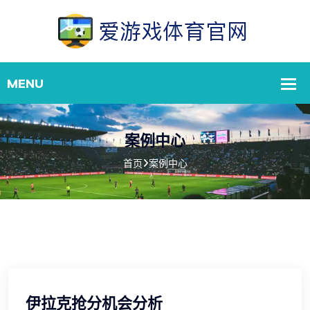
案例中心
首页
案例中心
伊拉克抢分机会分析