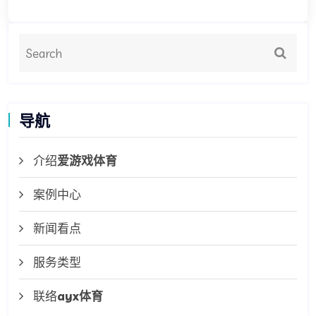
导航
介绍
爱游戏体育
案例中心
新闻看点
服务类型
联络
ayx体育