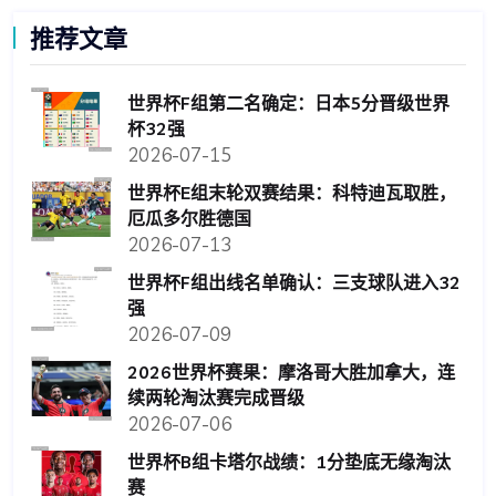
推荐文章
世界杯F组第二名确定：日本5分晋级世界
杯32强
2026-07-15
世界杯E组末轮双赛结果：科特迪瓦取胜，
厄瓜多尔胜德国
2026-07-13
世界杯F组出线名单确认：三支球队进入32
强
2026-07-09
2026世界杯赛果：摩洛哥大胜加拿大，连
续两轮淘汰赛完成晋级
2026-07-06
世界杯B组卡塔尔战绩：1分垫底无缘淘汰
赛