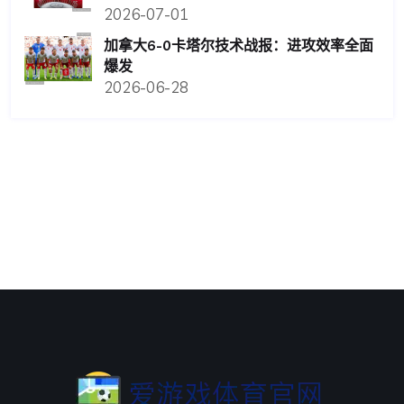
2026-07-01
加拿大6-0卡塔尔技术战报：进攻效率全面
爆发
2026-06-28