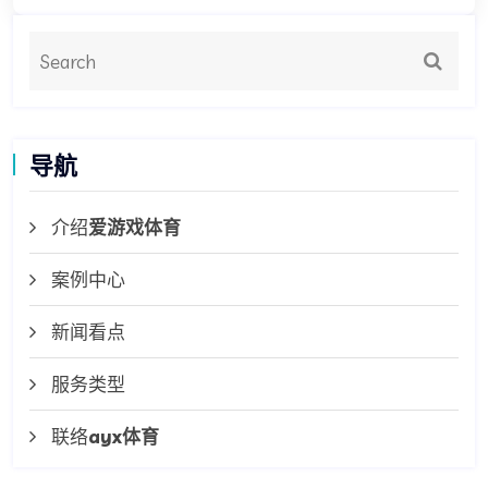
导航
介绍
爱游戏体育
案例中心
新闻看点
服务类型
联络
ayx体育