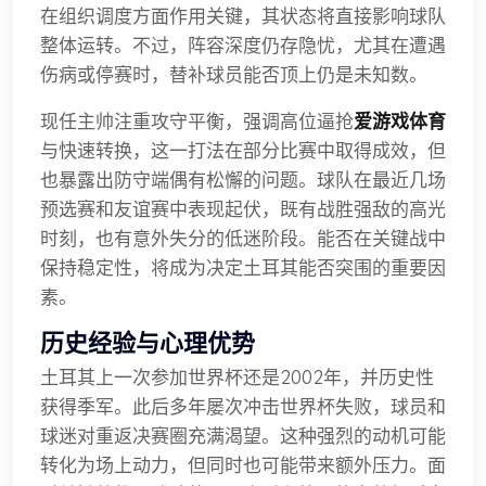
在组织调度方面作用关键，其状态将直接影响球队
整体运转。不过，阵容深度仍存隐忧，尤其在遭遇
伤病或停赛时，替补球员能否顶上仍是未知数。
现任主帅注重攻守平衡，强调高位逼抢
爱游戏体育
与快速转换，这一打法在部分比赛中取得成效，但
也暴露出防守端偶有松懈的问题。球队在最近几场
预选赛和友谊赛中表现起伏，既有战胜强敌的高光
时刻，也有意外失分的低迷阶段。能否在关键战中
保持稳定性，将成为决定土耳其能否突围的重要因
素。
历史经验与心理优势
土耳其上一次参加世界杯还是2002年，并历史性
获得季军。此后多年屡次冲击世界杯失败，球员和
球迷对重返决赛圈充满渴望。这种强烈的动机可能
转化为场上动力，但同时也可能带来额外压力。面