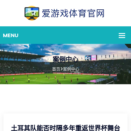
案例中心
首页
案例中心
土耳其队能否时隔多年重返世界杯舞台