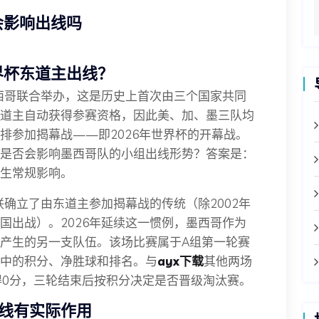
会影响出线吗
界杯东道主出线？
墨西哥联合举办，这是历史上首次由三个国家共同
道主自动获得参赛资格，因此美、加、墨三队均
排参加揭幕战——即2026年世界杯的开幕战。
是否会影响墨西哥队的小组出线形势？答案是：
生常规影响。
联确立了由东道主参加揭幕战的传统（除2002年
国出战）。2026年延续这一惯例，墨西哥作为
产生的另一支队伍。该场比赛属于A组第一轮赛
中的积分、净胜球和排名。与
ayx下载
其他两场
得0分，三轮结束后按积分决定是否晋级淘汰赛。
线有实际作用