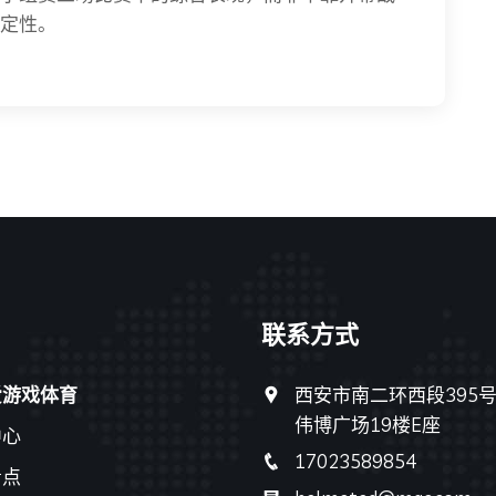
定性。
联系方式
爱游戏体育
西安市南二环西段395
伟博广场19楼E座
中心
17023589854
看点