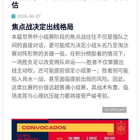
估
2026-06-07
焦点战决定出线格局
本届世界杯小组赛阶段的焦点战往往不仅是强队之
间的直接对话，更可能成为决定小组头名乃至淘汰
赛对阵形势的关键一役。在积分榜胶着的情况下，
一场胜负足以改变两队命运——胜者不仅掌握出
线主动权，还可能提前锁定小组第一；败者则可能
陷入背水一战，甚至面临提前出局的风险。因此，
这类比赛的价值远超普通小组赛，其战术布置、临
场发挥与心理抗压能力都将接受严峻考验。