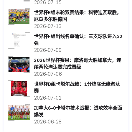
2026-07-15
世界杯E组末轮双赛结果：科特迪瓦取胜，
厄瓜多尔胜德国
2026-07-13
世界杯F组出线名单确认：三支球队进入32
强
2026-07-09
2026世界杯赛果：摩洛哥大胜加拿大，连
续两轮淘汰赛完成晋级
2026-07-06
世界杯B组卡塔尔战绩：1分垫底无缘淘汰
赛
2026-07-01
加拿大6-0卡塔尔技术战报：进攻效率全面
爆发
2026-06-28