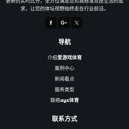
更新的实时比分，全方位满足您对高标准竞技生活的追
求，让您的体坛视野始终走在行业前沿。
导航
介绍
爱游戏体育
案例中心
新闻看点
服务类型
联络
ayx体育
联系方式