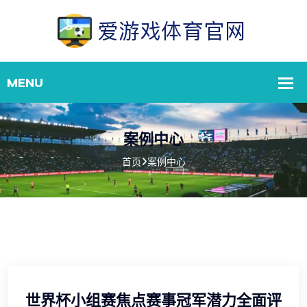
案例中心
首页
案例中心
世界杯小组赛焦点赛事冠军潜力全面评