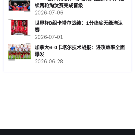
续两轮淘汰赛完成晋级
2026-07-06
世界杯B组卡塔尔战绩：1分垫底无缘淘汰
赛
2026-07-01
加拿大6-0卡塔尔技术战报：进攻效率全面
爆发
2026-06-28