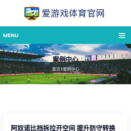
案例中心
首页
案例中心
阿奴诺比挡拆拉开空间 提升防守转换