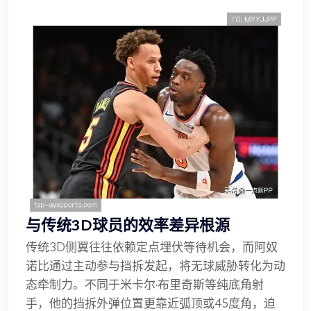
与传统3D球员的效率差异根源
传统3D侧翼往往依赖定点埋伏等待机会，而阿奴
诺比通过主动参与挡拆发起，将无球威胁转化为动
态牵制力。不同于米卡尔·布里奇斯等纯底角射
手，他的挡拆外弹位置更靠近弧顶或45度角，迫