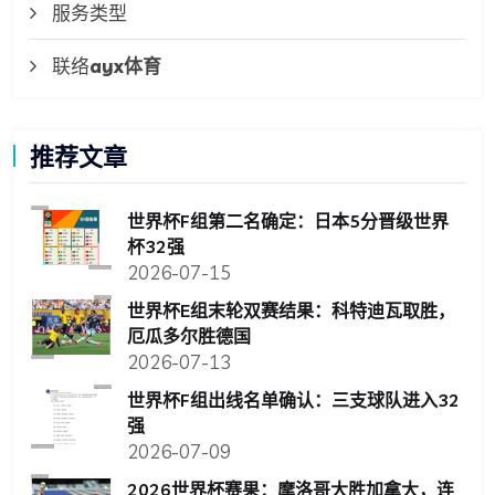
服务类型
联络
ayx体育
推荐文章
世界杯F组第二名确定：日本5分晋级世界
杯32强
2026-07-15
世界杯E组末轮双赛结果：科特迪瓦取胜，
厄瓜多尔胜德国
2026-07-13
世界杯F组出线名单确认：三支球队进入32
强
2026-07-09
2026世界杯赛果：摩洛哥大胜加拿大，连